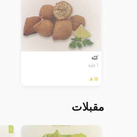
كبّة
1 علبة
مقبلات