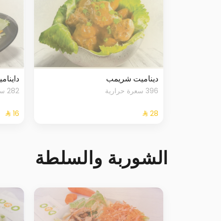
ديناميت شريمب
داينام
396 سعرة حرارية
282 سعرة حرارية
الشوربة والسلطة