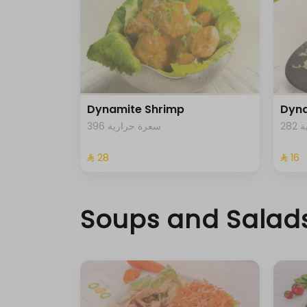
Dynamite Shrimp
Dyna
2
396 سعرة حرارية
⁨⁦‪‬ 28⁩
⁨⁦‪‬ 16⁩
Soups and Salad