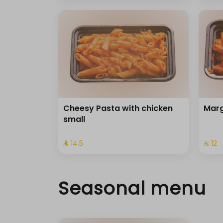
Cheesy Pasta with chicken
Marg
small
⁨⁦‪‬ 14.5⁩
⁨⁦‪‬ 12⁩
Seasonal menu