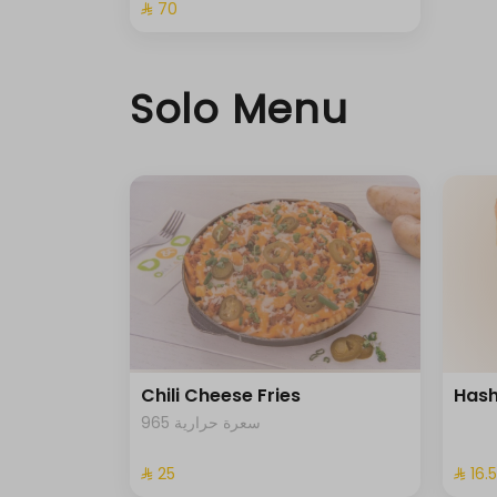
⁨⁦‪‬ 70⁩
Solo Menu
Chili Cheese Fries
Hash
965 سعرة حرارية
⁨⁦‪‬ 25⁩
⁨⁦‪‬ 16.5