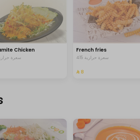
mite Chicken
French fries
415 سعرة حرارية
82 سعرة حرارية
⁨⁦‪‬ 8⁩
s