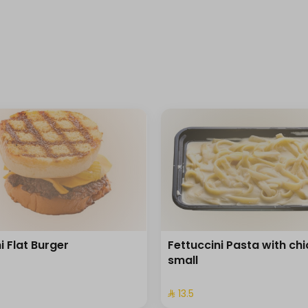
i Flat Burger
Fettuccini Pasta with ch
small
⁩
⁨⁦‪‬ 13.5⁩