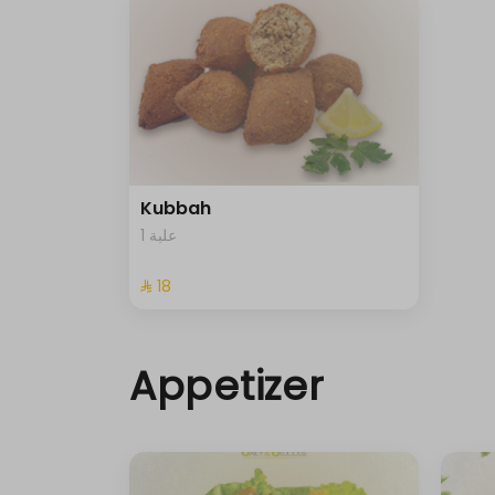
Kubbah
1 علبة
⁨⁦‪‬ 18⁩
Appetizer