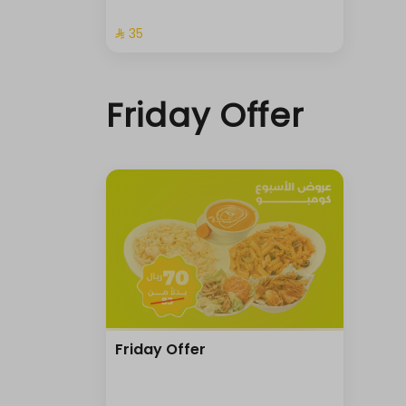
14 سعرة حرارية
⁨⁦‪‬ 35⁩
Friday Offer
حد أقصى 6
Friday Offer