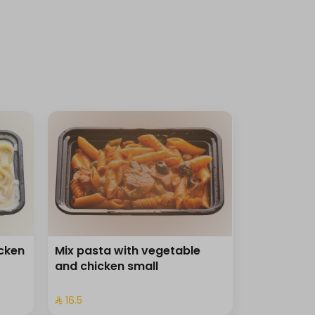
icken
Mix pasta with vegetable
and chicken small
⁨⁦‪‬ 16.5⁩