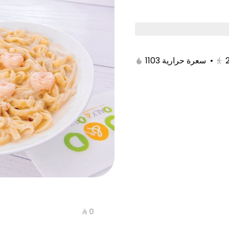
day Offer
Friday Offer
Solo Menu
Se
1103 سعرة حرارية
•
⁨⁦‪‬ 0⁩