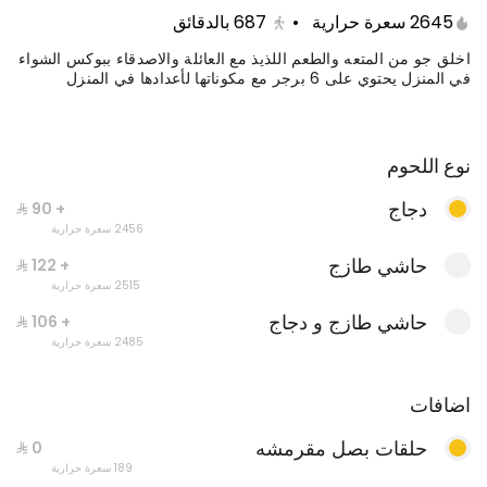
2645 سعرة حرارية
•
687
بالدقائق
اخلق جو من المتعه والطعم اللذيذ مع العائلة والاصدقاء ببوكس الشواء
في المنزل يحتوي على 6 برجر مع مكوناتها لأعدادها في المنزل
نوع اللحوم
دجاج
+ ⁨⁦‪‬ 90⁩
2456 سعرة حرارية
حاشي طازج
+ ⁨⁦‪‬ 122⁩
عرض الاثنين
2515 سعرة حرارية
حاشي طازج و دجاج
+ ⁨⁦‪‬ 106⁩
2485 سعرة حرارية
اضافات
عرض الاربعاء
حلقات بصل مقرمشه
189 سعرة حرارية