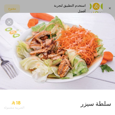
استخدم التطبيق لتجربة
مفتوح
أفضل
اختر العنوان
بوكس الجمعات
حلويات
صلصات
مشروبات
عرض الاثنين
سلطة سيزر
الضريبة مشمولة