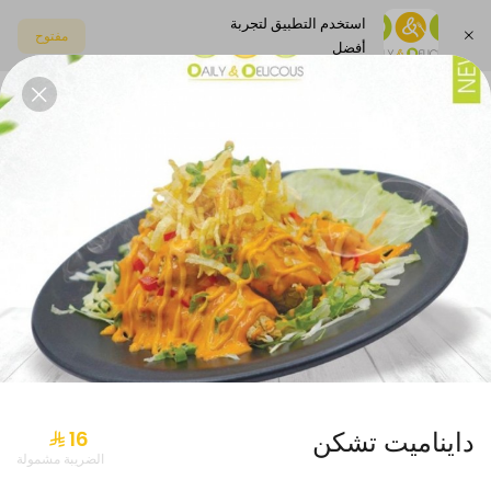
استخدم التطبيق لتجربة
مفتوح
أفضل
اختر العنوان
بوكس الجمعات
حلويات
صلصات
مشروبات
عرض الاثنين
دايناميت تشكن
الضريبة مشمولة