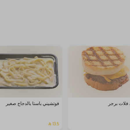
فلات برجر
فوتشيني باستا بالدجاج صغير