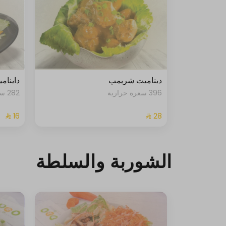
ديناميت شريمب
داينام
396 سعرة حرارية
282 سعرة حرارية
الشوربة والسلطة