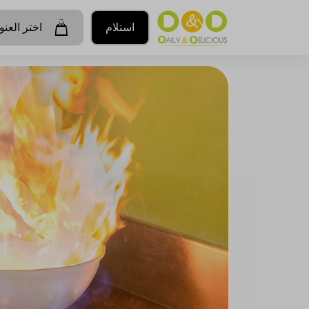
استلام
اختر العنو