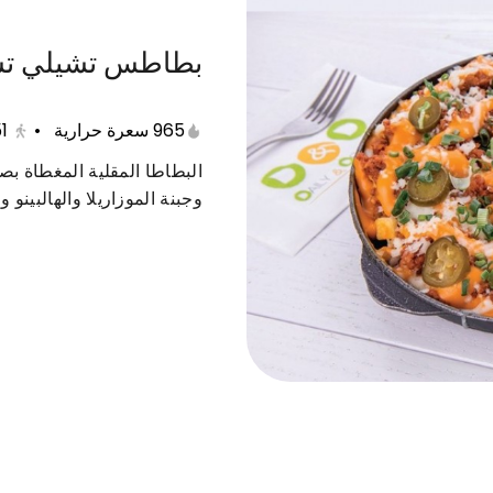
بطاطس تشيلي تش
باستا
برجر
ساندوتشات
بوكس الجمعات
965 سعرة حرارية
•
1
البطاطا المقلية المغطاة 
وجبنة الموزاريلا والهالبينو 