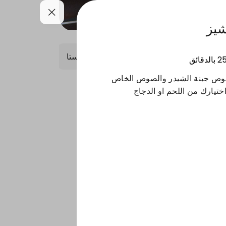
يز
حلويات
صلصات
مشروبات
25
بالدقائق
بصوص جبنة الشيدر والصوص الخاص
واختيارك من اللحم او الدجاج