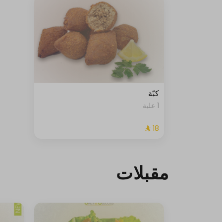
كبّة
1 علبة
مقبلات