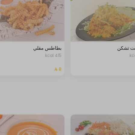
يت تشكن
بطاطس مقلي
415 kcal