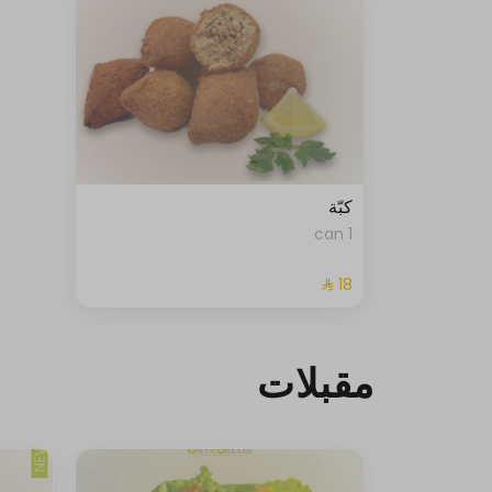
كبّة
1 can
مقبلات