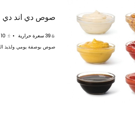
صوص دي اند دي
باستا
برجر
ساندوتشات
بوكس الجمعات
39 سعرة حرارية
•
10
صوص بوصفة يومي ولذيذ ال