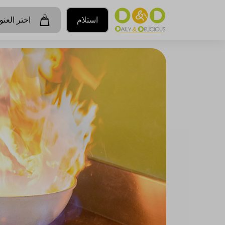
استلام
اختر العنو