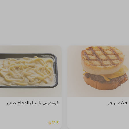
فلات برجر
فوتشيني باستا بالدجاج صغير