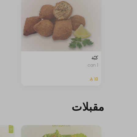
كبّة
1 can
مقبلات