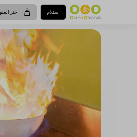
استلام
اختر العنو