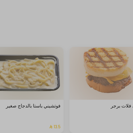
فلات برجر
فوتشيني باستا بالدجاج صغير