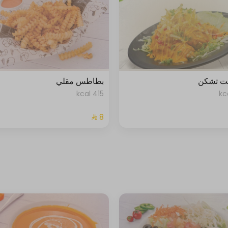
يت تشكن
بطاطس مقلي
415 kcal