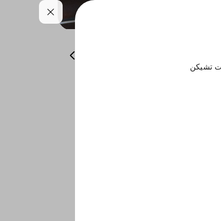
حلويات
صلصات
مشروبات
يت تشيكن