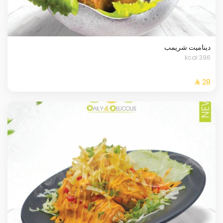
ديناميت شريمب
396 kcal