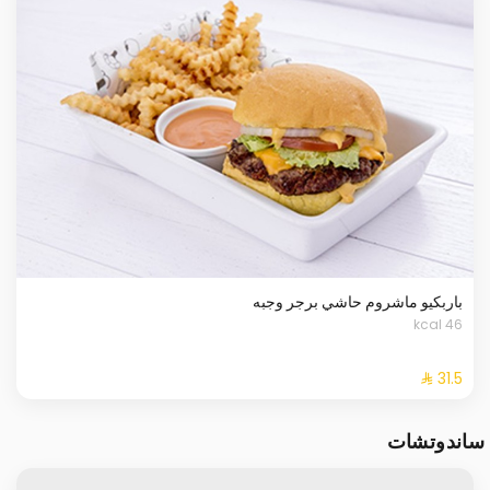
باربكيو ماشروم حاشي برجر وجبه
46 kcal
ساندوتشات