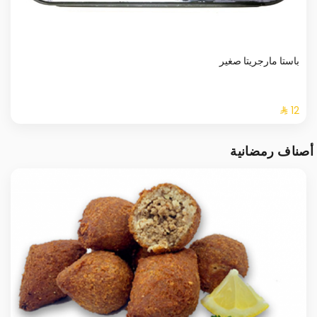
باستا مارجريتا صغير
أصناف رمضانية