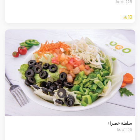
228 kcal
سلطة خضراء
125 kcal