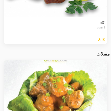
كبّة
1 can
مقبلات