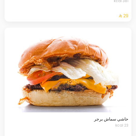
381 kcal
حاشي سماش برجر
23 kcal