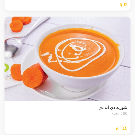
شوربة دي اند دي
260 kcal