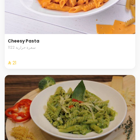
Cheesy Pasta
1122 سعرة حرارية
⁨⁦‪‬ 21⁩