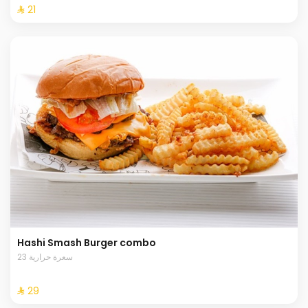
⁨⁦‪‬ 21⁩
Hashi Smash Burger combo
23 سعرة حرارية
⁨⁦‪‬ 29⁩