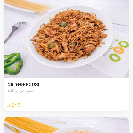
Chinese Pasta
823 سعرة حرارية
⁨⁦‪‬ 24.5⁩