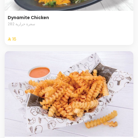
Dynamite Chicken
282 سعرة حرارية
⁨⁦‪‬ 16⁩