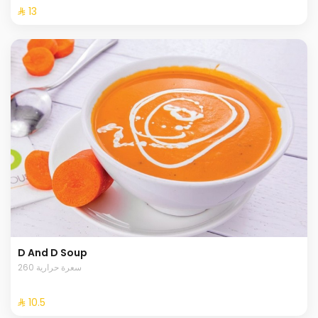
⁨⁦‪‬ 13⁩
D And D Soup
260 سعرة حرارية
⁨⁦‪‬ 10.5⁩