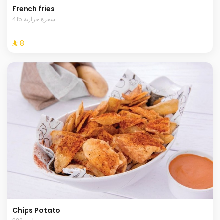
French fries
415 سعرة حرارية
⁨⁦‪‬ 8⁩
Chips Potato