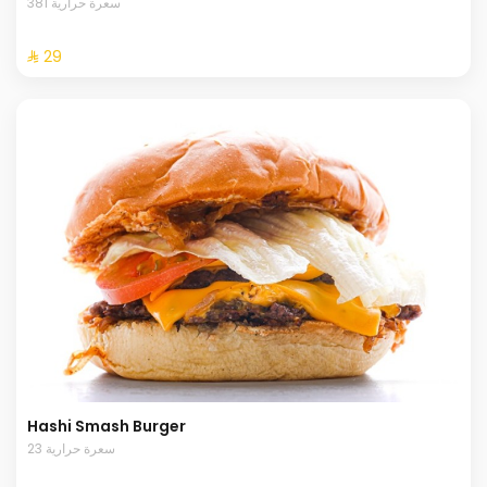
381 سعرة حرارية
⁨⁦‪‬ 29⁩
Hashi Smash Burger
23 سعرة حرارية