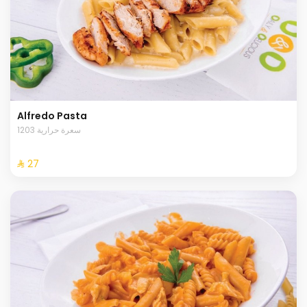
Alfredo Pasta
1203 سعرة حرارية
⁨⁦‪‬ 27⁩