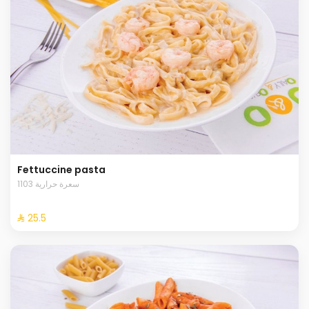
Fettuccine pasta
1103 سعرة حرارية
⁨⁦‪‬ 25.5⁩