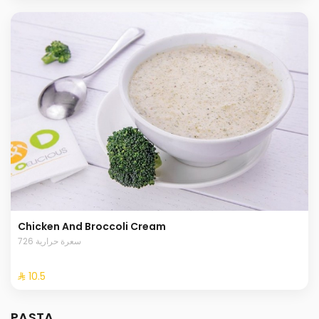
Chicken And Broccoli Cream
726 سعرة حرارية
⁨⁦‪‬ 10.5⁩
PASTA