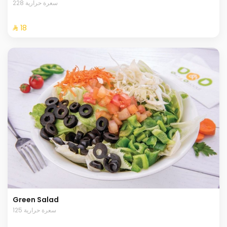
228 سعرة حرارية
⁨⁦‪‬ 18⁩
Green Salad
125 سعرة حرارية