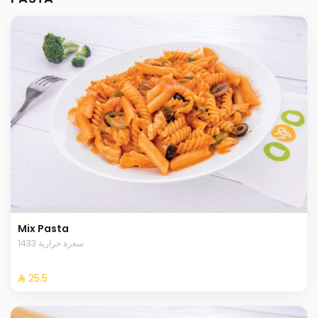
Mix Pasta
1433 سعرة حرارية
⁨⁦‪‬ 25.5⁩