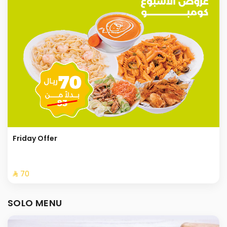
Friday Offer
⁨⁦‪‬ 70⁩
SOLO MENU