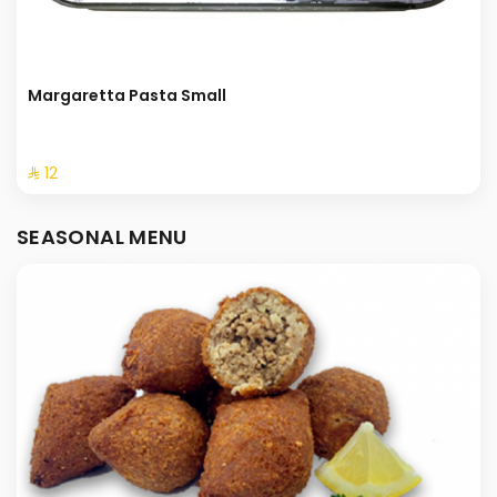
Margaretta Pasta Small
⁨⁦‪‬ 12⁩
SEASONAL MENU