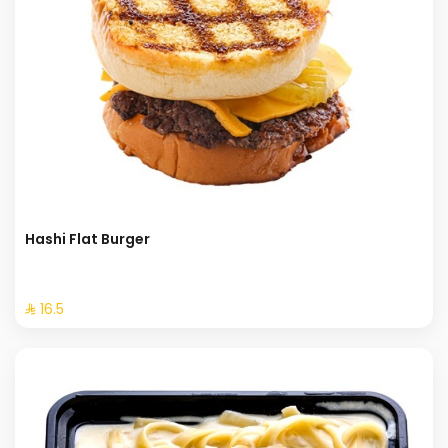
Hashi Flat Burger
⁨⁦‪‬ 16.5⁩