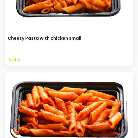
Cheesy Pasta with chicken small
⁨⁦‪‬ 14.5⁩