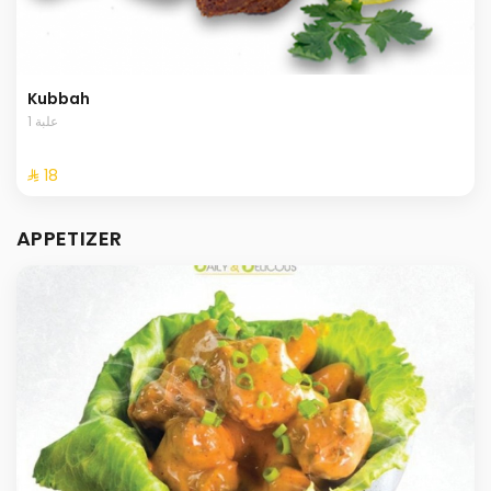
Kubbah
1 علبة
⁨⁦‪‬ 18⁩
APPETIZER