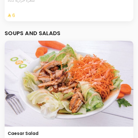
322 سعرة حرارية
⁨⁦‪‬ 6⁩
SOUPS AND SALADS
Caesar Salad