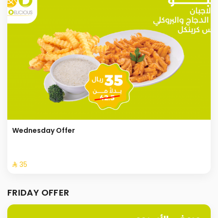
Wednesday Offer
⁨⁦‪‬ 35⁩
FRIDAY OFFER