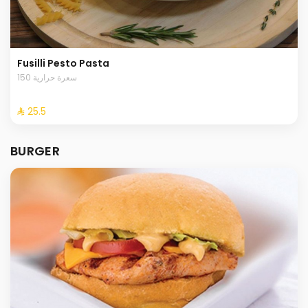
Fusilli Pesto Pasta
150 سعرة حرارية
⁨⁦‪‬ 25.5⁩
BURGER