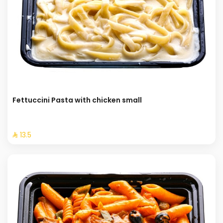
Fettuccini Pasta with chicken small
⁨⁦‪‬ 13.5⁩