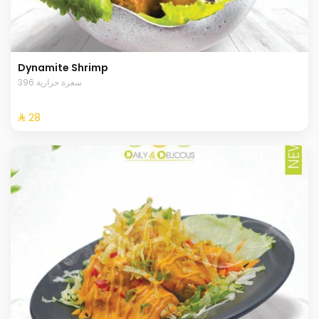
Dynamite Shrimp
396 سعرة حرارية
⁨⁦‪‬ 28⁩