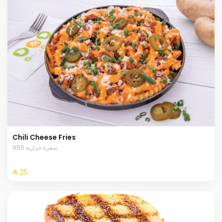
Chili Cheese Fries
965 سعرة حرارية
⁨⁦‪‬ 25⁩