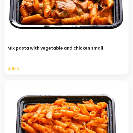
Mix pasta with vegetable and chicken small
⁨⁦‪‬ 16.5⁩