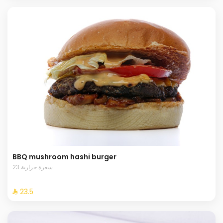
BBQ mushroom hashi burger
23 سعرة حرارية
⁨⁦‪‬ 23.5⁩