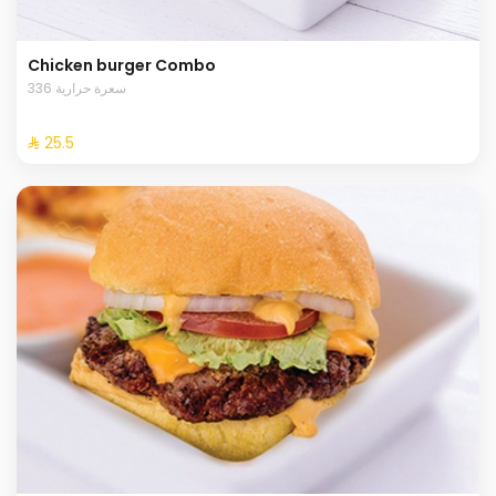
Chicken burger Combo
336 سعرة حرارية
⁨⁦‪‬ 25.5⁩