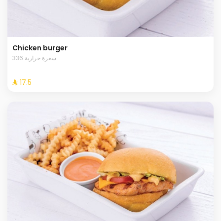
Chicken burger
336 سعرة حرارية
⁨⁦‪‬ 17.5⁩