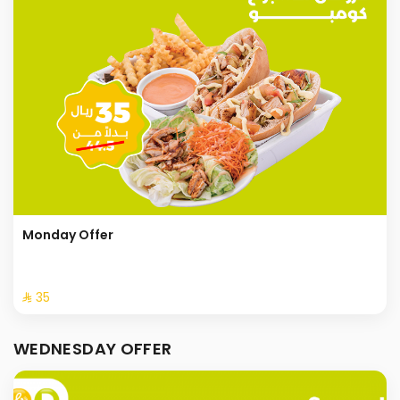
Monday Offer
⁨⁦‪‬ 35⁩
WEDNESDAY OFFER