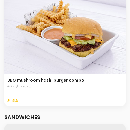
BBQ mushroom hashi burger combo
46 سعرة حرارية
⁨⁦‪‬ 31.5⁩
SANDWICHES