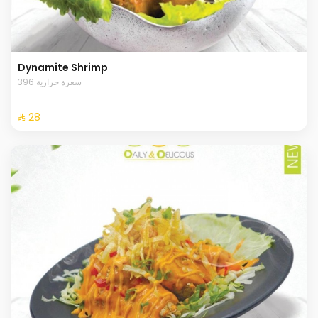
Dynamite Shrimp
396 سعرة حرارية
⁨⁦‪‬ 28⁩