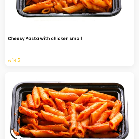
Cheesy Pasta with chicken small
⁨⁦‪‬ 14.5⁩