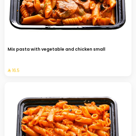
Mix pasta with vegetable and chicken small
⁨⁦‪‬ 16.5⁩