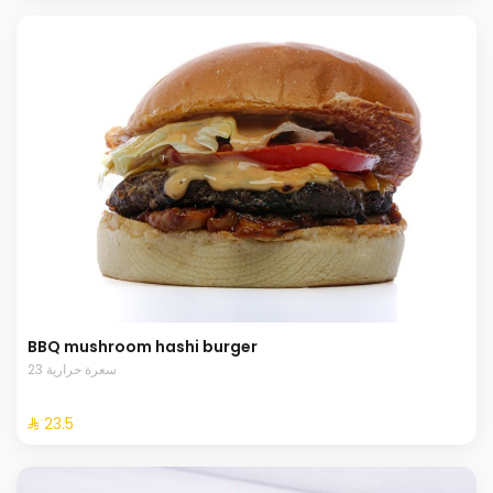
BBQ mushroom hashi burger
23 سعرة حرارية
⁨⁦‪‬ 23.5⁩