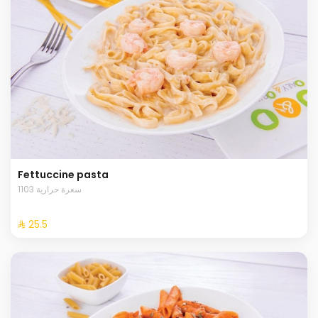
Fettuccine pasta
1103 سعرة حرارية
⁨⁦‪‬ 25.5⁩