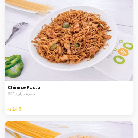
Chinese Pasta
823 سعرة حرارية
⁨⁦‪‬ 24.5⁩