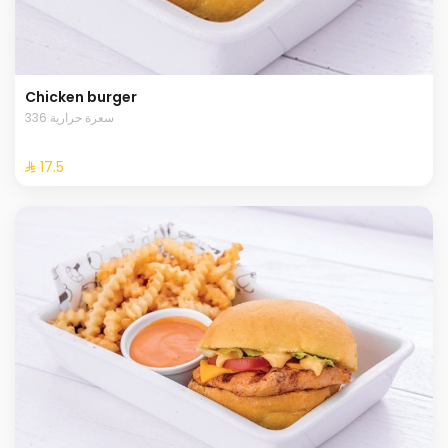
Chicken burger
336 سعرة حرارية
⁨⁦‪‬ 17.5⁩