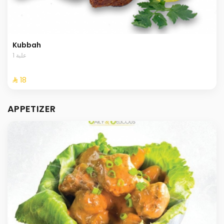
Kubbah
1 علبة
⁨⁦‪‬ 18⁩
APPETIZER