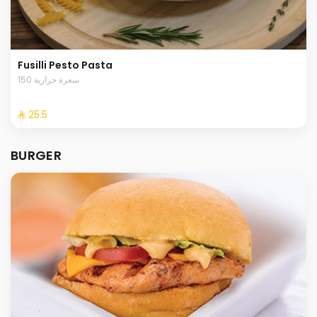
Fusilli Pesto Pasta
150 سعرة حرارية
⁨⁦‪‬ 25.5⁩
BURGER