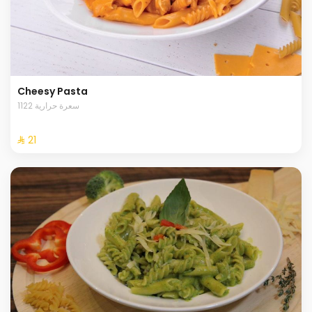
Cheesy Pasta
1122 سعرة حرارية
⁨⁦‪‬ 21⁩