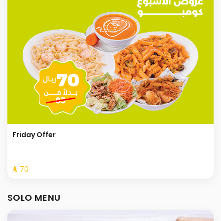
Friday Offer
⁨⁦‪‬ 70⁩
SOLO MENU