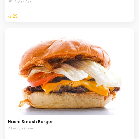
381 سعرة حرارية
⁨⁦‪‬ 29⁩
Hashi Smash Burger
23 سعرة حرارية