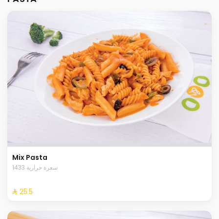
Mix Pasta
1433 سعرة حرارية
⁨⁦‪‬ 25.5⁩