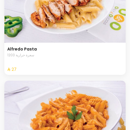
Alfredo Pasta
1203 سعرة حرارية
⁨⁦‪‬ 27⁩