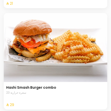
⁨⁦‪‬ 21⁩
Hashi Smash Burger combo
23 سعرة حرارية
⁨⁦‪‬ 29⁩