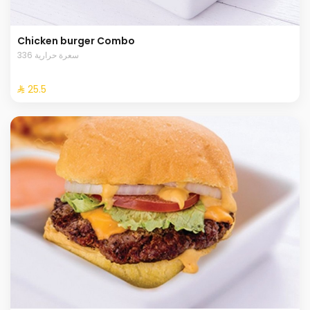
Chicken burger Combo
336 سعرة حرارية
⁨⁦‪‬ 25.5⁩