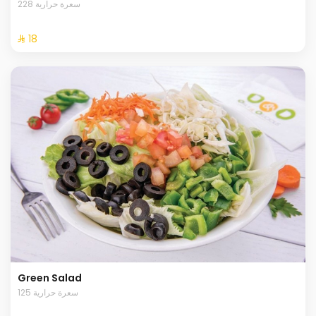
228 سعرة حرارية
⁨⁦‪‬ 18⁩
Green Salad
125 سعرة حرارية