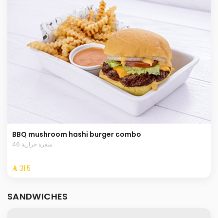
BBQ mushroom hashi burger combo
46 سعرة حرارية
⁨⁦‪‬ 31.5⁩
SANDWICHES