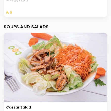
322 سعرة حرارية
⁨⁦‪‬ 6⁩
SOUPS AND SALADS
Caesar Salad