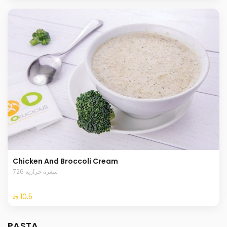
Chicken And Broccoli Cream
726 سعرة حرارية
⁨⁦‪‬ 10.5⁩
PASTA