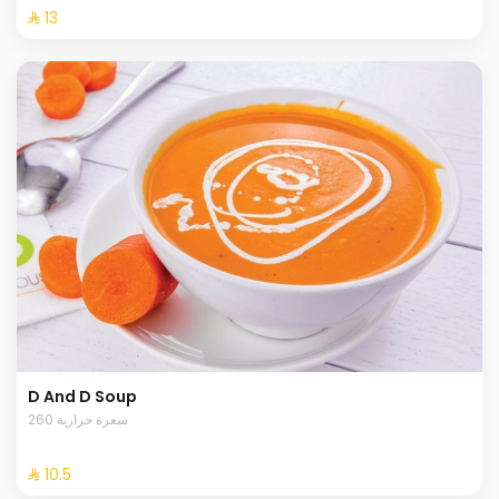
⁨⁦‪‬ 13⁩
D And D Soup
260 سعرة حرارية
⁨⁦‪‬ 10.5⁩