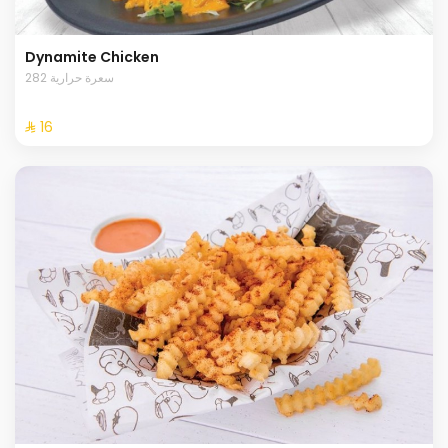
Dynamite Chicken
282 سعرة حرارية
⁨⁦‪‬ 16⁩