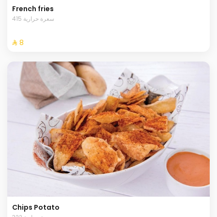
French fries
415 سعرة حرارية
⁨⁦‪‬ 8⁩
Chips Potato