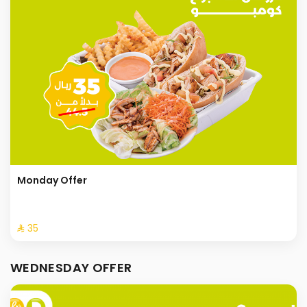
Monday Offer
⁨⁦‪‬ 35⁩
WEDNESDAY OFFER