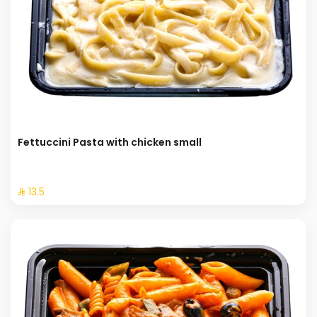
Fettuccini Pasta with chicken small
⁨⁦‪‬ 13.5⁩