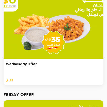
Wednesday Offer
⁨⁦‪‬ 35⁩
FRIDAY OFFER