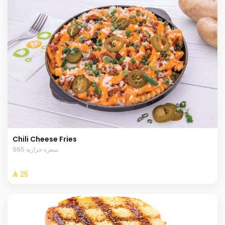
Chili Cheese Fries
965 سعرة حرارية
⁨⁦‪‬ 25⁩