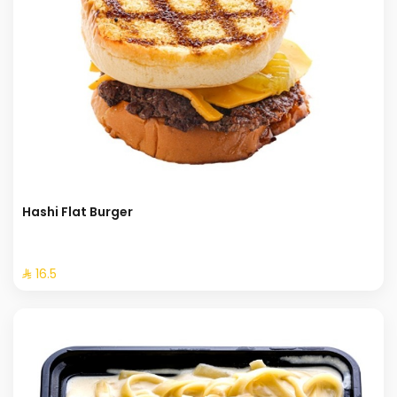
Hashi Flat Burger
⁨⁦‪‬ 16.5⁩