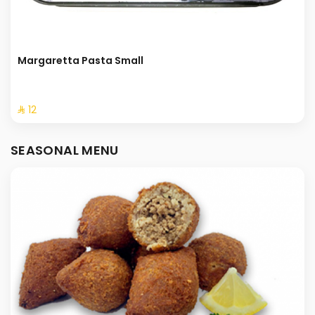
Margaretta Pasta Small
⁨⁦‪‬ 12⁩
SEASONAL MENU