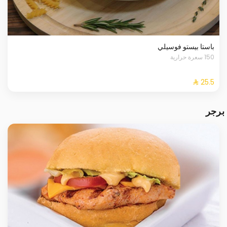
باستا بيستو فوسيلي
150 سعرة حرارية
برجر