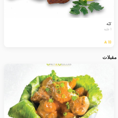
كبّة
1 علبة
مقبلات