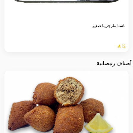
باستا مارجريتا صغير
أصناف رمضانية