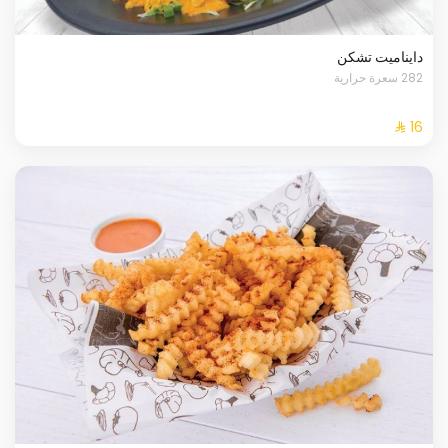
دايناميت تشكن
282 سعرة حرارية