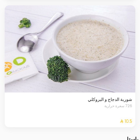
شوربة الدجاج و البروكلي
726 سعرة حرارية
باستا