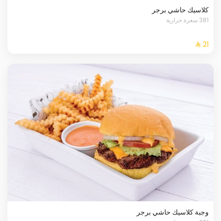
كلاسيك حاشي برجر
381 سعرة حرارية
وجبة كلاسيك حاشي برجر